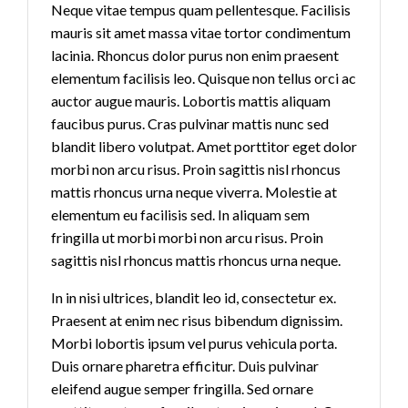
Neque vitae tempus quam pellentesque. Facilisis
mauris sit amet massa vitae tortor condimentum
lacinia. Rhoncus dolor purus non enim praesent
elementum facilisis leo. Quisque non tellus orci ac
auctor augue mauris. Lobortis mattis aliquam
faucibus purus. Cras pulvinar mattis nunc sed
blandit libero volutpat. Amet porttitor eget dolor
morbi non arcu risus. Proin sagittis nisl rhoncus
mattis rhoncus urna neque viverra. Molestie at
elementum eu facilisis sed. In aliquam sem
fringilla ut morbi morbi non arcu risus. Proin
sagittis nisl rhoncus mattis rhoncus urna neque.
In in nisi ultrices, blandit leo id, consectetur ex.
Praesent at enim nec risus bibendum dignissim.
Morbi lobortis ipsum vel purus vehicula porta.
Duis ornare pharetra efficitur. Duis pulvinar
eleifend augue semper fringilla. Sed ornare