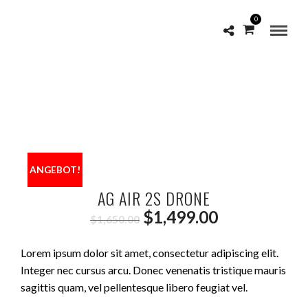
0
ANGEBOT!
AG AIR 2S DRONE
Ursprünglicher
Aktueller
$
1,499.00
$
1,650.00
Preis
Preis
Lorem ipsum dolor sit amet, consectetur adipiscing elit.
war:
ist:
Integer nec cursus arcu. Donec venenatis tristique mauris
sagittis quam, vel pellentesque libero feugiat vel.
$1,650.00
$1,499.00.