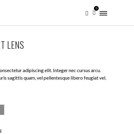
0
T LENS
her
eller
s
nsectetur adipiscing elit. Integer nec cursus arcu.
is sagittis quam, vel pellentesque libero feugiat vel.
.00.
8