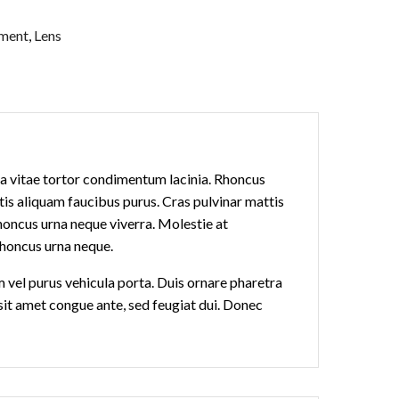
ment
,
Lens
sa vitae tortor condimentum lacinia. Rhoncus
tis aliquam faucibus purus. Cras pulvinar mattis
rhoncus urna neque viverra. Molestie at
 rhoncus urna neque.
um vel purus vehicula porta. Duis ornare pharetra
s sit amet congue ante, sed feugiat dui. Donec