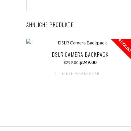
ÄHNLICHE PRODUKTE
ANGEB
DSLR CAMERA BACKPACK
Ursprünglicher
Aktueller
$
249.00
$
299.00
Preis
Preis
IN DEN WARENKORB
war:
ist:
$299.00
$249.00.