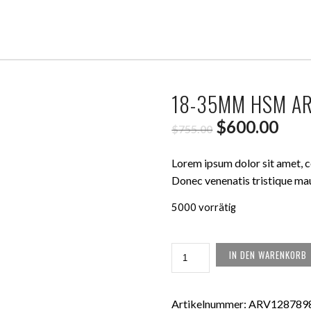
18-35MM HSM AR
Ursprünglic
Aktu
$
600.00
$
755.00
Preis
Prei
Lorem ipsum dolor sit amet, co
war:
ist:
Donec venenatis tristique maur
$755.00
$600
5000 vorrätig
18-
IN DEN WARENKORB
35MM
HSM
ART
Artikelnummer:
ARV128789
LENS