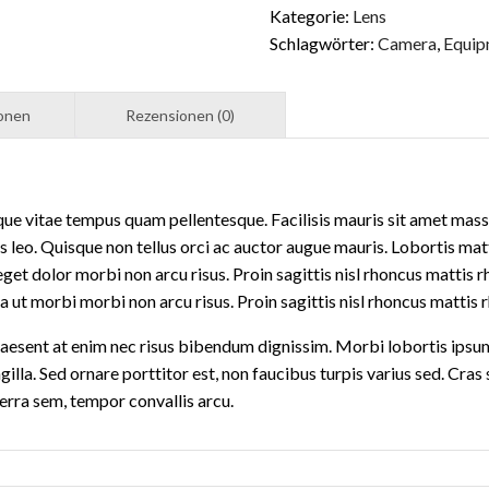
MENGE
Kategorie:
Lens
Schlagwörter:
Camera
,
Equip
ue vitae tempus quam pellentesque. Facilisis mauris sit amet mas
 leo. Quisque non tellus orci ac auctor augue mauris. Lobortis mat
eget dolor morbi non arcu risus. Proin sagittis nisl rhoncus mattis 
la ut morbi morbi non arcu risus. Proin sagittis nisl rhoncus mattis
x. Praesent at enim nec risus bibendum dignissim. Morbi lobortis ips
ngilla. Sed ornare porttitor est, non faucibus turpis varius sed. Cra
viverra sem, tempor convallis arcu.