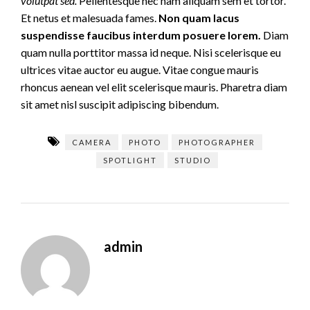
volutpat sed.
Pellentesque nec nam aliquam sem et tortor.
Et netus et malesuada fames.
Non quam lacus
suspendisse faucibus interdum posuere lorem.
Diam
quam nulla porttitor massa id neque. Nisi scelerisque eu
ultrices vitae auctor eu augue. Vitae congue mauris
rhoncus aenean vel elit scelerisque mauris. Pharetra diam
sit amet nisl suscipit adipiscing bibendum.
CAMERA
PHOTO
PHOTOGRAPHER
SPOTLIGHT
STUDIO
admin