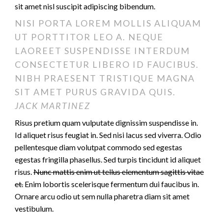
sit amet nisl suscipit adipiscing bibendum.
NISI PORTA LOREM MOLLIS ALIQUAM
UT PORTTITOR LEO A. NEQUE
LAOREET SUSPENDISSE INTERDUM
CONSECTETUR LIBERO ID FAUCIBUS.
NIBH PRAESENT TRISTIQUE MAGNA
SIT AMET PURUS GRAVIDA QUIS.
JACK MARTINEZ
Risus pretium quam vulputate dignissim suspendisse in.
Id aliquet risus feugiat in. Sed nisi lacus sed viverra. Odio
pellentesque diam volutpat commodo sed egestas
egestas fringilla phasellus. Sed turpis tincidunt id aliquet
risus.
Nunc mattis enim ut tellus elementum sagittis vitae
et.
Enim lobortis scelerisque fermentum dui faucibus in.
Ornare arcu odio ut sem nulla pharetra diam sit amet
vestibulum.