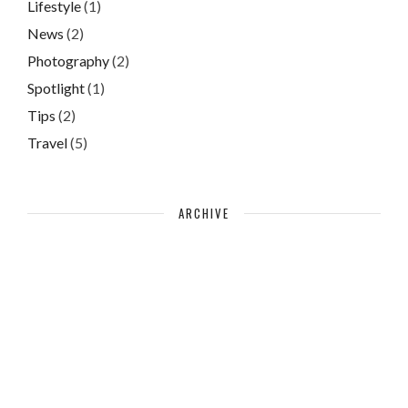
Lifestyle
(1)
News
(2)
Photography
(2)
Spotlight
(1)
Tips
(2)
Travel
(5)
ARCHIVE
März 2019
(7)
Juni 2013
(3)
Juni 2011
(3)
Please authorize with your Instagram account
here