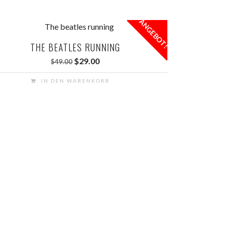
ANGEBOT!
THE BEATLES RUNNING
Ursprünglicher
Aktueller
$
29.00
$
49.00
Preis
Preis
IN DEN WARENKORB
war:
ist:
$49.00
$29.00.