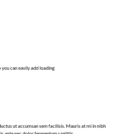
 you can easily add loading
 luctus ut accumsan sem facilisis. Mauris at mi in nibh
s ante nec dolor fermentum sagittis.