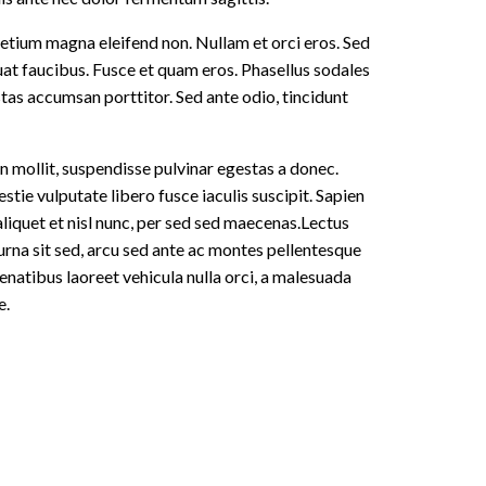
pretium magna eleifend non. Nullam et orci eros. Sed
at faucibus. Fusce et quam eros. Phasellus sodales
tas accumsan porttitor. Sed ante odio, tincidunt
on mollit, suspendisse pulvinar egestas a donec.
stie vulputate libero fusce iaculis suscipit. Sapien
liquet et nisl nunc, per sed sed maecenas.Lectus
urna sit sed, arcu sed ante ac montes pellentesque
natibus laoreet vehicula nulla orci, a malesuada
e.