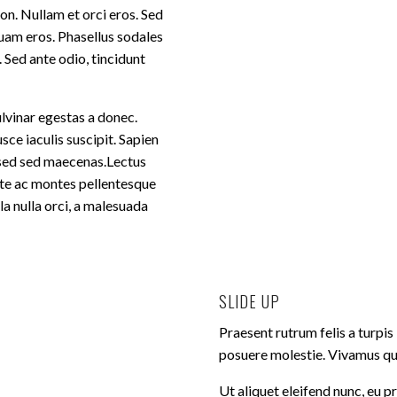
on. Nullam et orci eros. Sed
uam eros. Phasellus sodales
 Sed ante odio, tincidunt
ulvinar egestas a donec.
sce iaculis suscipit. Sapien
r sed sed maecenas.Lectus
ante ac montes pellentesque
a nulla orci, a malesuada
SLIDE UP
Praesent rutrum felis a turpis
posuere molestie. Vivamus qui
Ut aliquet eleifend nunc, eu 