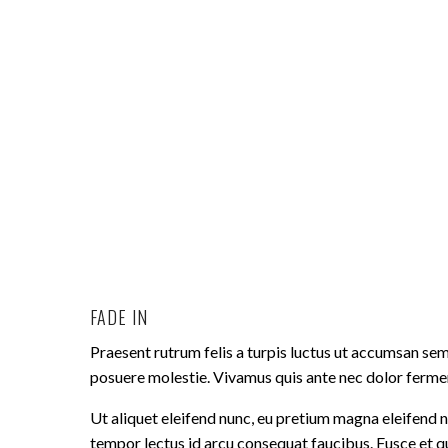
FADE IN
Praesent rutrum felis a turpis luctus ut accumsan sem 
posuere molestie. Vivamus quis ante nec dolor ferme
Ut aliquet eleifend nunc, eu pretium magna eleifend n
tempor lectus id arcu consequat faucibus. Fusce et q