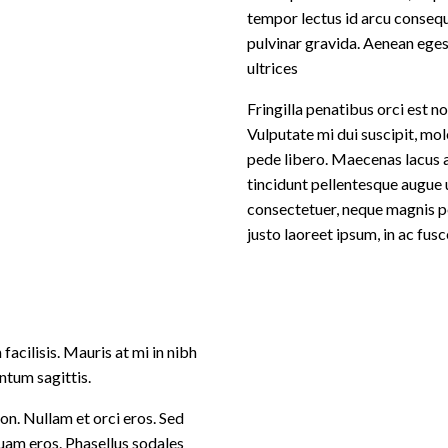
tempor lectus id arcu consequ
pulvinar gravida. Aenean eges
ultrices
Fringilla penatibus orci est n
Vulputate mi dui suscipit, mole
pede libero. Maecenas lacus a
tincidunt pellentesque augue 
consectetuer, neque magnis pe
justo laoreet ipsum, in ac fusc
facilisis. Mauris at mi in nibh
ntum sagittis.
on. Nullam et orci eros. Sed
uam eros. Phasellus sodales