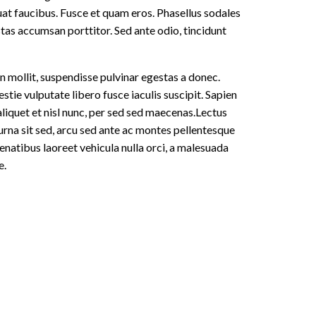
at faucibus. Fusce et quam eros. Phasellus sodales
tas accumsan porttitor. Sed ante odio, tincidunt
on mollit, suspendisse pulvinar egestas a donec.
stie vulputate libero fusce iaculis suscipit. Sapien
liquet et nisl nunc, per sed sed maecenas.Lectus
urna sit sed, arcu sed ante ac montes pellentesque
natibus laoreet vehicula nulla orci, a malesuada
e.