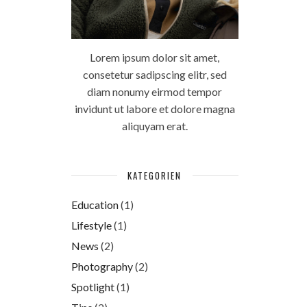
Lorem ipsum dolor sit amet,
consetetur sadipscing elitr, sed
diam nonumy eirmod tempor
invidunt ut labore et dolore magna
aliquyam erat.
KATEGORIEN
Education
(1)
Lifestyle
(1)
News
(2)
Photography
(2)
Spotlight
(1)