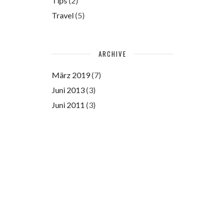
Tips
(2)
Travel
(5)
ARCHIVE
März 2019
(7)
Juni 2013
(3)
Juni 2011
(3)
Please authorize with your
Instagram account
here