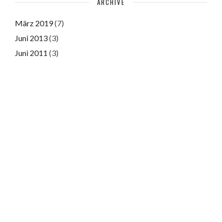
ARCHIVE
März 2019
(7)
Juni 2013
(3)
Juni 2011
(3)
Please authorize with your Instagram account
here
© Copyright 2025 Stobigrafie.de