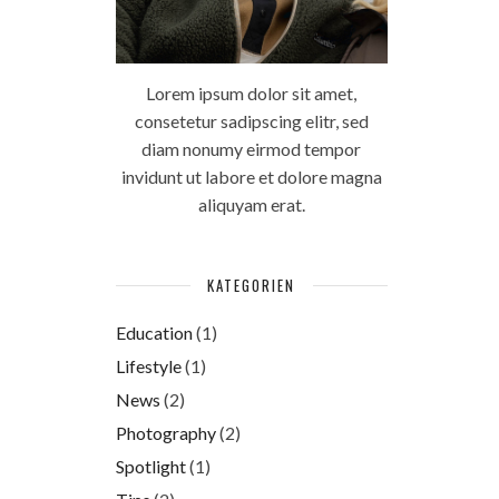
Lorem ipsum dolor sit amet,
consetetur sadipscing elitr, sed
diam nonumy eirmod tempor
invidunt ut labore et dolore magna
aliquyam erat.
KATEGORIEN
Education
(1)
Lifestyle
(1)
News
(2)
Photography
(2)
Spotlight
(1)