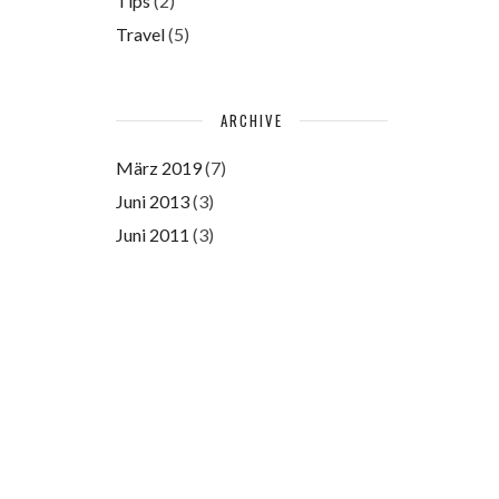
Tips
(2)
Travel
(5)
ARCHIVE
März 2019
(7)
Juni 2013
(3)
Juni 2011
(3)
Please authorize with your
Instagram account
here