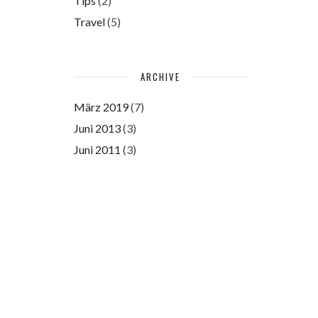
Tips
(2)
Travel
(5)
ARCHIVE
März 2019
(7)
Juni 2013
(3)
Juni 2011
(3)
Please authorize with your
Instagram account
here