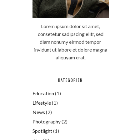
Lorem ipsum dolor sit amet,
consetetur sadipscing elitr, sed
diam nonumy eirmod tempor
invidunt ut labore et dolore magna
aliquyam erat.
KATEGORIEN
Education
(1)
Lifestyle
(1)
News
(2)
Photography
(2)
Spotlight
(1)